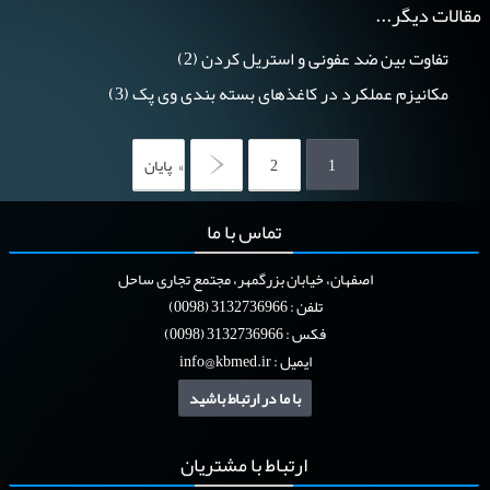
مقالات دیگر...
تفاوت بین ضد عفونی و استریل کردن (2)
مکانیزم عملکرد در کاغذهای بسته بندی وی پک (3)
1
2
»
پایان
تماس
با ما
اصفهان، خیابان بزرگمهر، مجتمع تجاری ساحل
تلفن : 3132736966 (0098)
فکس : 3132736966 (0098)
ایمیل :
info@kbmed.ir
با ما در ارتباط باشید
ارتباط
با مشتریان