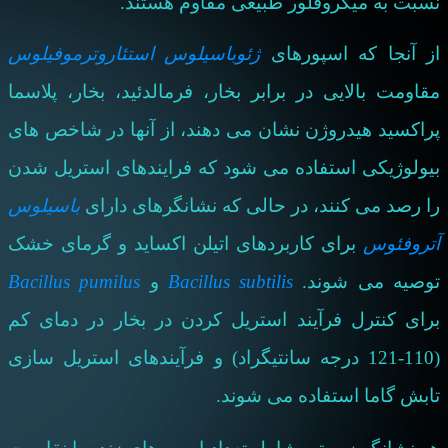
نسبت به میکروفلور طبیعی مقاوم هستند.
از آنجا که اسپورهای
ژئوباسیلوس استئاروترموفیلوس
مقاومت بالایی در برابر بخار، فرمالدئید، بخار، پلاسما
پراکسید هیدروژن نشان می دهند، از آنها در شاخص های
بیولوژیکی استفاده می شود که فرایندهای استریل شدن
را رصد می کنند، در حالی که نشانگرهای دارای
باسیلوس
آتروفئوس
برای کاربردهای اتیلن اکساید و گرمای خشک
توصیه می شوند.
Bacillus subtilis
و
Bacillus pumilus
برای کنترل فرآیند استریل کردن در بخار در دمای کم
(110-121 درجه سانتیگراد) و فرآیندهای استریل سازی
تابش گاما استفاده می شوند.