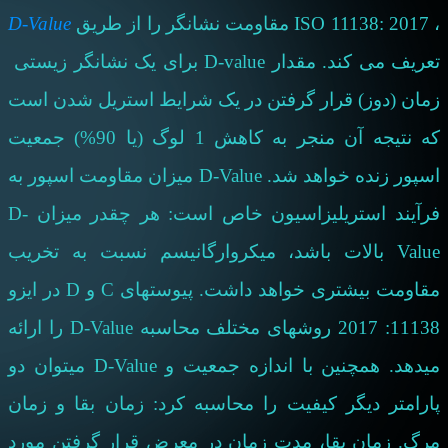
،
ISO 11138: 2017
مقاومت نشانگر را از طریق
D-Value
تعریف می کند. مقدار
D-value
برای یک نشانگر زیستی
زمان (دوز) قرار گرفتن در یک شرایط استریل شدن است
که نتیجه آن منجر به کاهش 1 لوگ (یا 90%) جمعیت
اسپور زنده خواهد شد.
D-Value
میزان مقاومت اسپور به
فرآیند استریلیزاسیون خاص است: هر چقدر میزان
D-
Value
بالات باشد، میکروارگانیسم نسبت به تخریب
مقاومت بیشتری خواهد داشت. پیوستهای
C
و
D
در ایزو
11138: 2017 روشهای مختلف محاسبه
D-Value
را ارائه
میدهد. همچنین با اندازه جمعیت و
D-Value
میتوان دو
پارامتر دیگر کیفیت را محاسبه کرد: زمان بقا و زمان
مرگ. زمان بقا، مدت زمان در معرض قرار گرفتن مورد