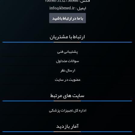
فکس : 3132736966 (0098)
ایمیل :
info@kbmed.ir
با ما در ارتباط باشید
ارتباط
با مشتریان
پشتیبانی فنی
سوالات متداول
ارسال نظر
عضویت در سایت
سایت
های مرتبط
اداره کل تجهیزات پزشکی
آمار
بازدید