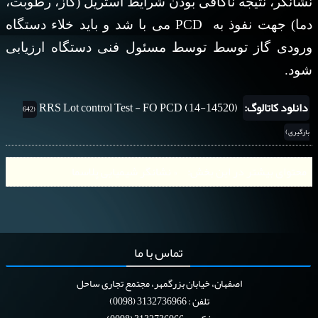
نشانگر، نتيجه ناکافی بودن شرایط استریل (گاز، رطوبت،
دما) جهت نفوذ به
PCD
می با شد و باید خلاء دستگاه
ورودی گاز توسط توسط مسئول فنی دستگاه ارزیابی
شود.
دانلود کاتالوگ:
RRS Lot control Test - FO PCD (14-14520)
(642
بارگیری)
محتوای بیشتر در این بخش:
« نشانگر شیمیایی پلاسما
تماس
با ما
اصفهان، خیابان بزرگمهر، مجتمع تجاری ساحل
تلفن : 3132736966 (0098)