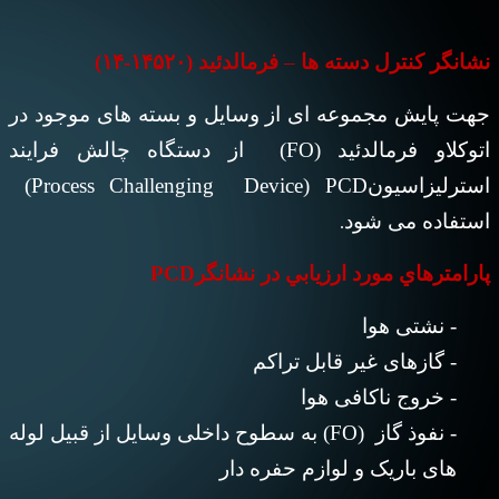
نشانگر کنترل دسته ها
–
فرمالدئید (۱۴۵۲۰-۱۴)
جهت پایش مجموعه ای از وسایل و بسته های موجود در
اتوکلاو فرمالدئید (FO) از دستگاه چالش فرایند
استرلیزاسیون
(Process Challenging Device) PCD
استفاده می شود
.
پارامترهاي مورد ارزيابي در نشانگر
PCD
- نشتی هوا
- گازهای غیر قابل تراکم
- خروج ناکافی هوا
- نفوذ گاز
(FO)
به سطوح داخلی وسایل از قبیل لوله
های باریک و لوازم حفره دار