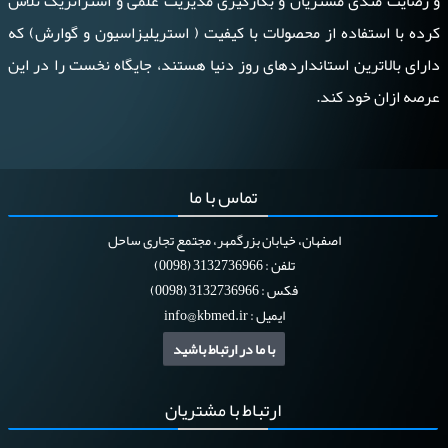
و رضایت مندی مشتریان و بکارگیری مدیریت علمی و استراتژیک تلاش
کرده با استفاده از محصولات با کیفیت ( استریلیزاسیون و گوارش) که
دارای بالاترین استانداردهای روز دنیا هستند، جایگاه نخست را در این
عرصه ازان خود کند.
تماس
با ما
اصفهان، خیابان بزرگمهر، مجتمع تجاری ساحل
تلفن : 3132736966 (0098)
فکس : 3132736966 (0098)
ایمیل :
info@kbmed.ir
با ما در ارتباط باشید
ارتباط
با مشتریان