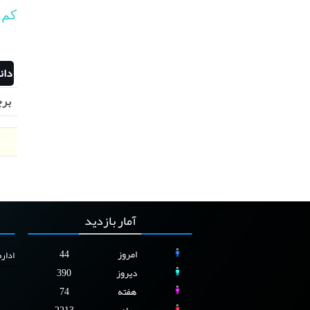
کم 
دان
برچ
محت
آمار
بازدید
امروز
44
ادار
دیروز
390
هفته
74