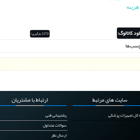
هزینه
لود کاتالوگ:
RRS Paper Seal Test (14-81110)
(1272 بارگیری)
سب‌ها
تست دستگاه سیلر
تست دستگاه سیلرکاغذی
کاغذی
سیلر
جوه
وای بیشتر در این بخش:
« تست دستگاه سیلر - جوهری (۸۱۲۱۰-۱۴)
ک
سایت
های مرتبط
ارتباط
با مشتریان
ه کل تجهیزات پزشکی
پشتیبانی فنی
سوالات متداول
ارسال نظر