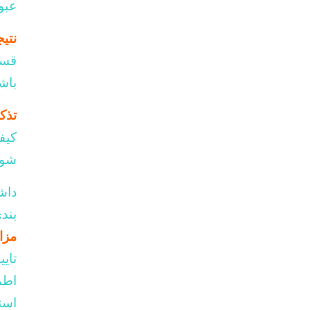
عبو
گریپر
نتیج
مارکر زمان
قسم
مولتی بند لیگاتور
باش
تذک
کیف
شود
داش
بند
مزا
تای
اطم
است