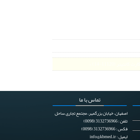
ری
ارت کانتینر (11120-14) »
تماس
با ما
اصفهان، خیابان بزرگمهر، مجتمع تجاری ساحل
تلفن : 3132736966 (0098)
فکس : 3132736966 (0098)
ایمیل :
info@kbmed.ir