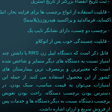
ثبت تاریخ انقضاء بزرگتر از تاریخ استریل
قابلیت استفاده از انواع برچسب ها برای فرایند بخار، اتیلن
کساید، فرمالدئید و پراکسید هیدروژن(پلاسما)
 برچسب دو چسب، دارای نشانگر تایپ یک
 قابلیت چسبندگی خوب پس از اتوکلاو
ابل ذکر است که دستگاه لیبل زن
RRS
با داشتن چند
متیاز نسبت به دستگاه های دیگر متمایز و شاخص شده
ست که معتبرترین و پرمصرف ترین بیمارستان های
شور از این محصول استفاده می کنند. از جمله این
متیازات می
توان به قیمت مناسب، سبک بودن، در
سترس بودن برچسب دستگاه، راحت بودن تعویض
رچسب دستگاه نسبت به دیگر دستگاه ها و خدمات پس
ز فروش سریع و ارزان اشاره داشت.