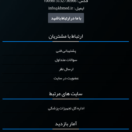
فکس : 3132736966 (0098)
ایمیل :
info@kbmed.ir
گریپر
با ما در ارتباط باشید
مارکر زمان
ارتباط
با مشتریان
مولتی بند لیگاتور
پشتیبانی فنی
سوالات متداول
ارسال نظر
عضویت در سایت
سایت
های مرتبط
اداره کل تجهیزات پزشکی
آمار
بازدید