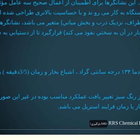
گاه به کار می رو ند و با حساسیت بالاتری طراحی شده اند. 
طراف، نزديک درب و بخش مياني) متغير می باشد، نشانگرها
ر آن به سختي نفوذ می کند) قرارگيرد تا از دستيابي به سه
 و زمان
(3/5دقیقه )
ر
 رنگ سبز تغییر یافت عملکرد مناسب بوده در غیر این صو
ر یا زمان فرایند استریل می باشد.
RRS Chemical I
(646 بارگیری)