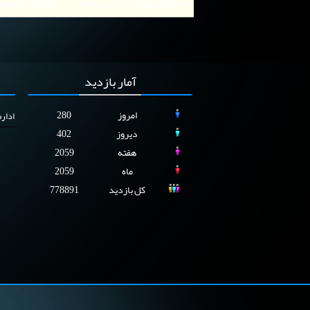
محتوای بیشتر در این بخش:
« نشانگر شیمیایی بخار
آمار
بازدید
امروز
280
ادار
دیروز
402
هفته
2059
ماه
2059
کل بازدید
778891