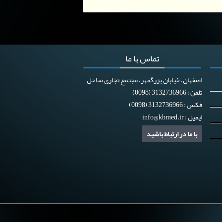
تماس
با ما
اصفهان، خیابان بزرگمهر، مجتمع تجاری ساحل
تلفن : 3132736966 (0098)
فکس : 3132736966 (0098)
ایمیل :
info@kbmed.ir
با ما در ارتباط باشید