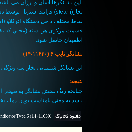
اين نشانگرها آسان و ارزان می باشد. این نشانگرها برای اطمینان از اعمال صحیح سه عامل مؤثردما
بخار(steam)
فرایند استریل توسط دست
نقاط مختلف داخل دستگاه اتوکلاو (ا
قسمت مرکزي هر بسته (محلي که بخار د
اطمينان حاصل شود
.
نشانگر
تایپ ۶ (۱۱۶۳۰-۱۴)
این نشانگر شیمیایی بخار سه ویژگی دما ۱۳۴ درجه سانتی گراد ، اشباع بخار
نتیجه
:
چنانچه رنگ بنفش نشانگر
به طیفی از
باشد
به معنی نامناسب بودن دما ، بخا
دانلود کاتالوگ:
ndicator Type 6 (14-11630)