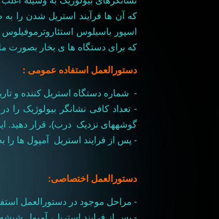
نشانگرهای بیولوژیک به وسیله اغلب
که آن ها فرآیند استریل شدن را به ط
اسپور باسیلوس استئاروترموفیلوس
که برای دستگاه ها ی بخار بصورت م
دستورالعمل استفاده عمومی :
- شماره دستگاه استریل کننده و تاریخ
- تعداد کافی نشانگر بیولوژیک را 
گوشه‎‎های نزدیک درب)، قرار دهید. این تعداد بستگی به قوانین مورد نظر دارد ولی هرگز کمتر از دو عدد توصیه نمیشود.
- پس از فرایند استریل آمپول ها را 
دستورالعمل اختصاصی:
- مراحل موجود در دستورالعمل استفاد
- پس از فرایند استریل، آمپول شیش