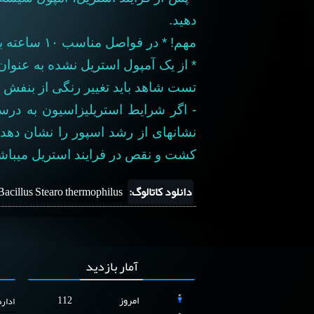
دهید.
مهم! * در فواصل مناسب
۱۰
ساعته باز
* از یک آمپول استریل نشده به عنوان
تست
شاهد باید تغییر رنگی از بنفش به زرد داشته باشد 
- اگر شرایط استریلیزاسیون به درس
نشانه‎ای از
رشد اسپور را نشان دهد 
کشت و نقص در فرایند
استریل می‎باشد.
دانلود کاتالوگ:
acillus Stearo thermophilus
آمار
بازدید
امروز
112
ادار