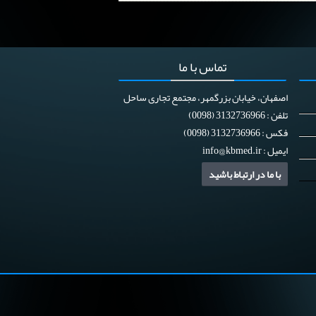
تماس
با ما
اصفهان، خیابان بزرگمهر، مجتمع تجاری ساحل
تلفن : 3132736966 (0098)
فکس : 3132736966 (0098)
ایمیل :
info@kbmed.ir
با ما در ارتباط باشید