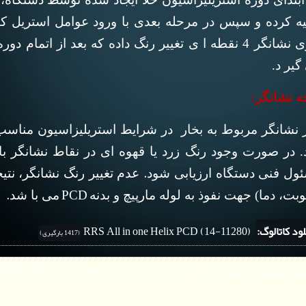
یه کرده و سپس در مرحله بعدی با ورود عوامل استریل ک
فلزی نشانگر 4 نقطه ا ی تغییر رنگ داده که بعد از اتم
گیر د.
جه نشانگر:
ر نشانگر مربوط به بخار در شرایط استریلیزاسیون مناسب
. در صورت وجود رنگ زرد یا قهوه ای در نقاط نشانگر با
.
ول فنی دستگاه ارزیابی شود
عدم تغییر رنگ
نشانگر، نتي
.
PCD
بت، دما)
جهت نفوذ به لوله مارپیچ و بدنه
می با شد
لود کاتالوگ:
RRS All in one Helix PCD (14-11280)
(1417 بارگیری)
وای بیشتر در این بخش:
« دستگاه سیلر روتاری اتوماتیک R900 (۳۴۱۰-۱۴)