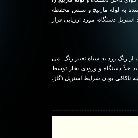
ننده به لوله مارپیچ و سپس محفظه
ام دوره استریل دستگاه، مورد ارزیابی قرار
 از رنگ زرد به سیاه تغییر رنگ می
ید خلأ دستگاه و ورودی بخار توسط
جه ناکافی بودن شرایط استریل (گاز،
PCD ) Helix PCD مارپیچ) (۱۱۵۱۰-۱۴)