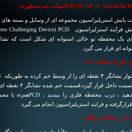
PCD ) All_in_One Helix 
کامپکت چند منظوره)
 پایش استریلیزاسیون مجموعه ای از وسایل و بسته های مو
ش فرایند استرلیزاسیون
cess Challenging Device) PCD
ای یک محفظه تو خالی استوانه ای شکل است که نشانگ
وانه ای قرار می گیرد.
 کار با دستگاه
:
PCD
سمت داخل قرار گیرد،
قسمت خم شده 
همراهPCD
هید ،
درب محفظه فلزی را ببندید ،
با مجم
.
قرارگرفته و فرایند استریلیزاسیون انجام می گیرد
 کار دستگاه اتوکلاو:
ابتدای دوره استریلیزاسیون خلأ ایجاد شده توسط دستگاه، 