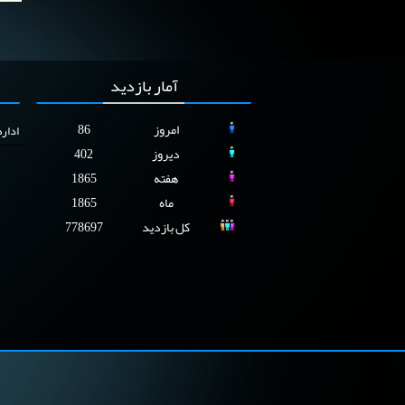
پروکتوسکوپ Blue scope
پروکتوسکوپ
(۱6۱۱۰-۱۴)
رینگ بند لیگاتور
آمار
بازدید
گریپر
امروز
86
ادار
مارکر زمان
دیروز
402
مولتی بند لیگاتور
هفته
1865
ماه
1865
کل بازدید
778697