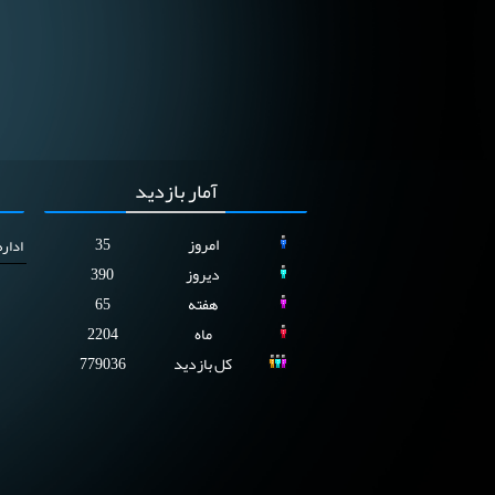
آمار
بازدید
امروز
35
ادار
دیروز
390
هفته
65
ماه
2204
کل بازدید
779036