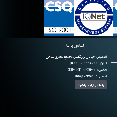
تماس
با ما
اصفهان، خیابان بزرگمهر، مجتمع تجاری ساحل
تلفن : 3132736966 (0098)
فکس : 3132736966 (0098)
ایمیل :
info@kbmed.ir
با ما در ارتباط باشید