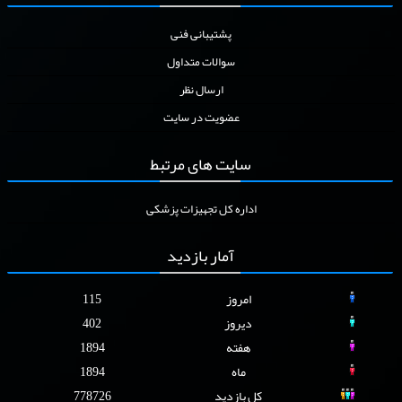
پشتیبانی فنی
سوالات متداول
ارسال نظر
عضویت در سایت
سایت
های مرتبط
اداره کل تجهیزات پزشکی
آمار
بازدید
امروز
115
دیروز
402
هفته
1894
ماه
1894
کل بازدید
778726