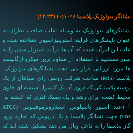
نشانگر بیولوِژيک پلاسما
^۱۰
(۲۳۱۱۰-۱۴
)
۶
نشانگرهای بیولوژیک به وسیله اغلب صاحب نظران به
عنوان پایشگرهای فرآیند استریلیزاسیون شناخته شده و
علت این امرآن است که آن ها فرآیند استریل شدن را به
طور مستقیم با استفاده ا ز مقاوم ترین میکرو ارگانیسم
ها مورد ارزیابی قرار می دهند. نشانگرهای بیولوژیک
(RRS)
پلاسما
ساخت شرکت روشن رای سپاهان از یک
پوسته پلاستیکی که درون آن یک کپسول شیشه ای حاوی
محیط کشت، برای رشد و یک دیسک فلزی که آغشته به
۶
ATCC
۱۰
عدد اسپور باسیلوس استئاروترموفیلوس (
7953
جهت نشانگر پلاسما و یک درپوش که اجازه ورود
)
گاز پلاسما را به داخل ویال می دهد تشکیل شده اند که