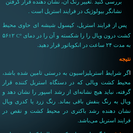
بررسی کنید .تغییر رنگ آن، نشان دهنده قرار گرفتن
نشانگر بیولوژیک در فرایند استریل است .
پس از فرایند استریل، کپسول شیشه ای حاوی محیط
o
C
کشت درون ویال را را شکسته و آن را در دمای
۲
±
۵۶
.
به مدت ۲۴ ساعت در انکوباتور قرار دهید
نتیجه
ا
گر شرایط استریلیزاسیون به درستی تامین شده باشد،
محیط کشت ویالی که در دستگاه استریل کننده قرار
گرفته، نباید هیچ نشانه
ای از رشد اسپور را نشان دهد و
ویال به رنگ بنفش باقی بماند. رنگ زرد یا کدری ویال
نشان دهنده رشد باکتری در محیط کشت و نقص در
.
فرایند استریل می
باشد