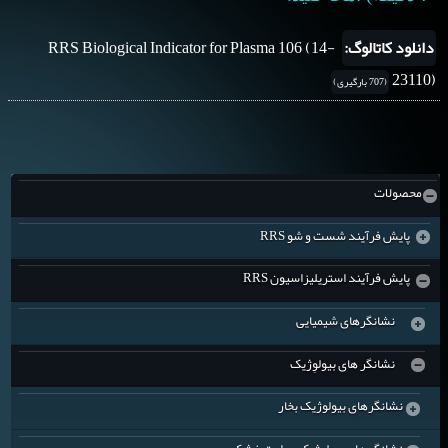
دانلود کاتالوگ:
RRS Biological Indicator for Plasma 106 (14-
23110)
(707 بارگیری)
محصولات
پایش فرآیند شست و شو RRS
پروتئین تست (۴۱۱۱۰-۱۴)
پایش فرآیند استریلیزاسیون RRS
نشانگرهای شیمیایی
هموتست (۴۲۱۱۰-۱۴)
نشانگر های بیولوِژيک
نشانگرهای شیمیایی بخار
سونو چک (۸۲۱۱۰-۱۴)
نشانگرهای بیولوژیک بخار
نشانگر شیمیایی بخار - تایپ ۶
نشانگرهای شیمیایی اتیلن اکساید