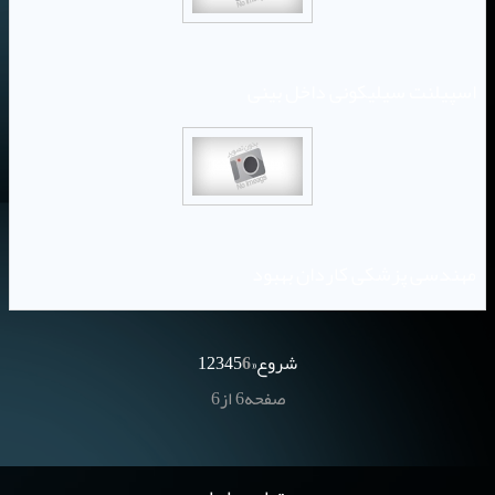
اسپیلنت سیلیکونی داخل بینی
مهندسی پزشکی کاردان بهبود
شروع
«
6
5
4
3
2
1
صفحه6 از6