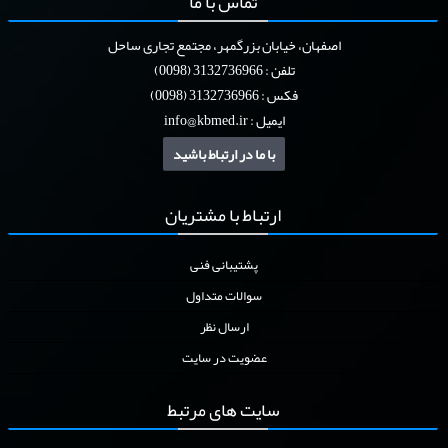
تماس
با ما
اصفهان، خیابان بزرگمهر، مجتمع تجاری ساحل
تلفن : 3132736966 (0098)
فکس : 3132736966 (0098)
ایمیل :
info@kbmed.ir
با ما در ارتباط باشید
ارتباط
با مشتریان
پشتیبانی فنی
سوالات متداول
ارسال نظر
عضویت در سایت
سایت
های مرتبط