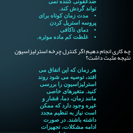
ضدعفونی کننده نمی
تواند گردش کند.
• مدت زمان کوتاه برای
پروسه استریل کردن
• دمای ناکافی
• غلظت کم ماده موثره.
چه کاری انجام دهیم اگر کنترل چرخه استرلیزاسیون
نتیجه مثبت داشت؟
هر زمان که این اتفاق می
افتد، توصیه می شود روند
استرلیزاسیون را بررسی
کنید. متغیرهای خاصی
مانند زمان، دما، فشار و
غیره وجود دارد که ممکن
است نیاز به تنظیم مجدد
داشته باشند. در صورت
ادامه مشکلات، تجهیزات