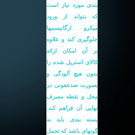
بندی مورد نیاز
است
که بتواند از ورود
میکرو ارگانیسمها
جلوگیری کند و علاوه
بر آن امکان ارائه
کالای استریل شده را
بدون هیچ آلودگی و
بصورت ضدعفونی در
محل و نقطه مصرف
نهایی آن فراهم کند.
بسته بندی باید به
گونهای باشد که تحمل