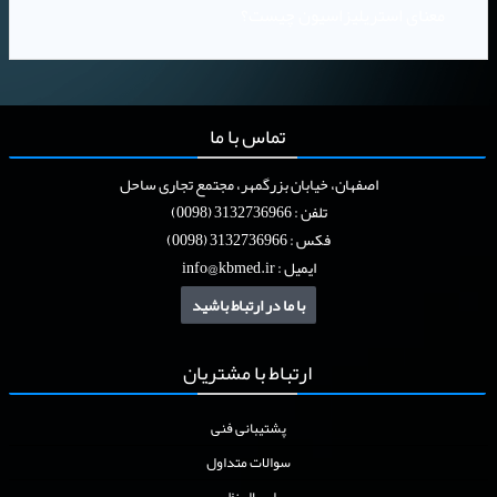
معنای استریلیزاسیون چیست؟
تماس
با ما
اصفهان، خیابان بزرگمهر، مجتمع تجاری ساحل
تلفن : 3132736966 (0098)
فکس : 3132736966 (0098)
ایمیل :
info@kbmed.ir
با ما در ارتباط باشید
ارتباط
با مشتریان
پشتیبانی فنی
سوالات متداول
ارسال نظر