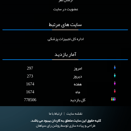
عضویت در سایت
سایت
های مرتبط
اداره کل تجهیزات پزشکی
آمار
بازدید
امروز
297
دیروز
273
هفته
1674
ماه
1674
کل بازدید
778506
نقشه سایت
ارتباط با ما
کلیه حقوق این سایت متعلق به کاردان بهبود می باشد.
طراحی و پیاده سازی توسط
روشن رای سپاهان