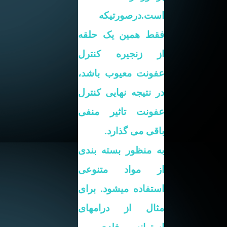
است.درصورتیکه
فقط همین یک حلقه
از زنجیره کنترل
عفونت معیوب باشد،
در نتیجه نهایی کنترل
عفونت تاثیر منفی
باقی می گذارد.
به منظور بسته بندی
از مواد متنوعی
استفاده میشود. برای
مثال از درامهای