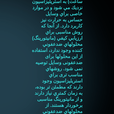
ساعت) به استريليزاسيون
نزديك مي شود و در موارد
خاصی براي وسايل
حساس به حرارت نیز
کاربرد دارد. از آنجا که
روش مناسبی براي
ارزيابي كيفي (مانيتورينگ)
محلولهاي ضدعفوني
كننده وجود ندارد، استفاده
از اين محلولها برای
ضدعفونی وسايل توصیه
نمی شود. روشهاي
مناسب تری براي
استريليزاسيون وجود
دارند كه مطمئن تر بوده،
به زمان كمتري نياز دارند
و از مانیتورینگ مناسبی
برخوردار هستند. از
محلولهاي ضدعفوني