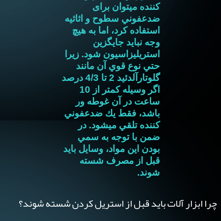
کننده میتوان برای
ضدعفوني سطوح و اثاثيه
استفاده كرد، اما به هيچ
وجه نبايد جايگزين
استريليزاسيون شود. زیرا
حتي نوع قوي آن مانند
گلوتارآلدئيد 2 تا 4/3 درصد
اگر وسیله كمتر از 10
ساعت در آن غوطه ور
باشد، فقط يك ضدعفوني
كننده تلقي ميشود. در
ضمن با توجه به سمي
بودن اين مواد، وسايل بايد
قبل از مصرف شسته
شوند.
چرا ابزار آلات باید قبل از استریل کردن شسته شوند؟