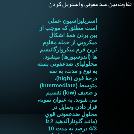
تفاوت بین ضد عفونی و استریل کردن
استريليزاسيون عملي
است مطلق كه موجب از
بين بردن همۀ اشکال
ميكروبي از جمله مقاوم
ترین فرم میکروارگانیسم
ها (اندوسپورها) ميشود.
محلولهاي ضدعفوني بسته
به نوع و مدت، به سه
درجۀ قوی (
high
)،
متوسط (
intermediate
)
و ضعیف (
low
) تقسيم
مي شوند. به عنوان نمونه،
قرار دادن وسايل در
محلول ضدعفونی قوي
(مانند گلوتارآلدهيد 2 تا
4/3 درصد به مدت 10