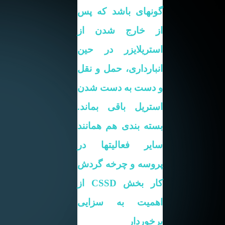
گونهای باشد که پس
از خارج شدن از
استریلایزر در حین
انبارداری، حمل و نقل
و دست به دست شدن
استریل باقی بماند.
بسته بندی هم همانند
سایر فعالیتها در
پروسه و چرخه گردش
کار بخش
CSSD
از
اهمیت به سزایی
برخوردار