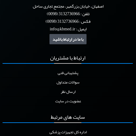
پروکتوسکوپ
اصفهان، خیابان بزرگمهر، مجتمع تجاری ساحل
تلفن : 3132736966 (0098)
رینگ بند لیگاتور
فکس : 3132736966 (0098)
ایمیل :
info@kbmed.ir
گریپر
با ما در ارتباط باشید
مارکر زمان
ارتباط
با مشتریان
مولتی بند لیگاتور
پشتیبانی فنی
سوالات متداول
ارسال نظر
عضویت در سایت
سایت
های مرتبط
اداره کل تجهیزات پزشکی