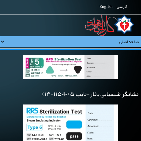
فارسی
English
نشانگر شیمیایی بخار-تایپ ۵ (۱۱۵4۰-۱۴)