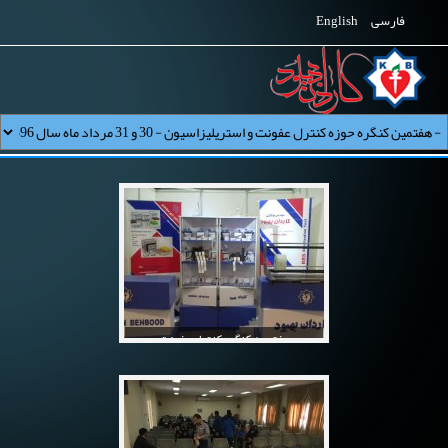
فارسی
English
هفتمین کنگره کنترل عفونت
واستریلیزاسیون-30و31مردادماه سال1396