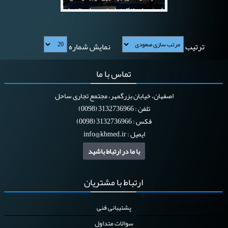
شهید رجایی تنکابن با حضور بیمارستان های
چالوس و رامسر
ترتیب
نمایش شماره
تماس
با ما
اصفهان، خیابان بزرگمهر، مجتمع تجاری ساحل
تلفن : 3132736966 (0098)
فکس : 3132736966 (0098)
ایمیل :
info@kbmed.ir
با ما در ارتباط باشید
ارتباط
با مشتریان
پشتیبانی فنی
سوالات متداول