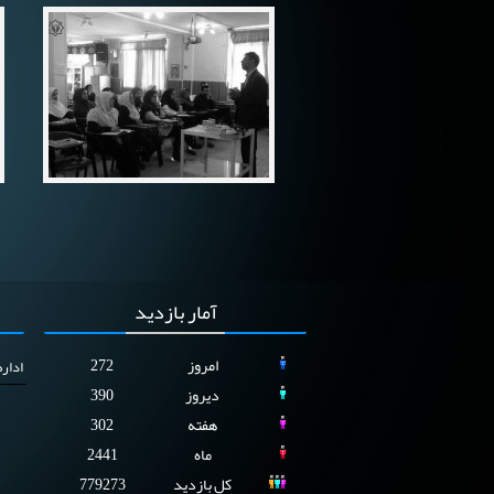
آمار
بازدید
امروز
272
ادار
دیروز
390
هفته
302
ماه
2441
کل بازدید
779273