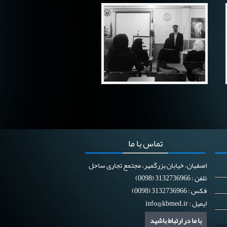
تماس
با ما
اصفهان، خیابان بزرگمهر، مجتمع تجاری ساحل
تلفن : 3132736966 (0098)
فکس : 3132736966 (0098)
ایمیل :
info@kbmed.ir
با ما در ارتباط باشید