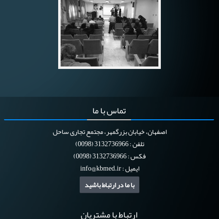
تماس
با ما
اصفهان، خیابان بزرگمهر، مجتمع تجاری ساحل
تلفن : 3132736966 (0098)
فکس : 3132736966 (0098)
ایمیل :
info@kbmed.ir
با ما در ارتباط باشید
ارتباط
با مشتریان